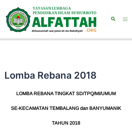
Langsung
ke
Search
isi
Togg
men
Lomba Rebana 2018
LOMBA REBANA TINGKAT SD/TPQ/MI/UMUM
SE-KECAMATAN TEMBALANG dan BANYUMANIK
TAHUN 2018