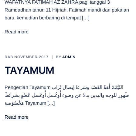
WAFATNYA FATIMAH AZ ZAHRA pagi tanggal 3
Ramdadhan tahun 11 Hijriah, Fatimah mandi dan pakaian
baru, kemudian berbaring di tempat […]
Read more
RAB NOVEMBER 2017
BY
ADMIN
TAYAMUM
Pengertian Tayamum التّيَّمُمٌ لُغةً القَصُد وشرعا إيصال تُراب
طَهور للوجه واليدين بدلا عن وضوء أْوغُسل أْوغَسل عُضْوٍ بشرائطَ
مَخْصُوْصة Tayamum […]
Read more