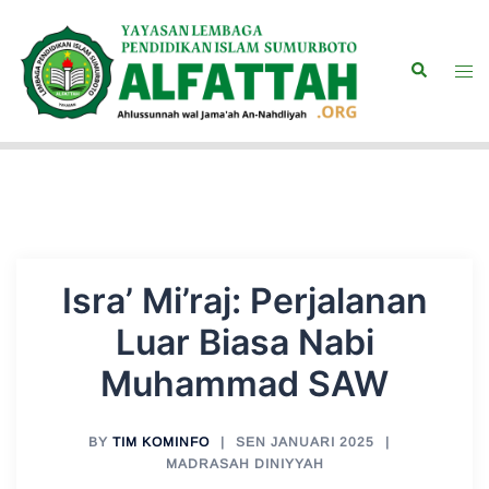
Langsung
ke
Search
isi
Togg
men
Isra’ Mi’raj: Perjalanan
Luar Biasa Nabi
Muhammad SAW
BY
TIM KOMINFO
SEN JANUARI 2025
MADRASAH DINIYYAH